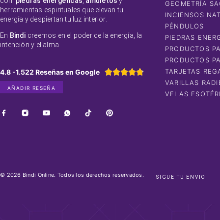
con
piedras energéticas
,
amuletos
y
GEOMETRÍA S
herramientas espirituales que elevan tu
INCIENSOS NA
energía y despiertan tu luz interior.
PÉNDULOS
En
Bindi
creemos en el poder de la energía, la
PIEDRAS ENER
intención y el alma
PRODUCTOS PA
PRODUCTOS PA
TARJETAS REG
4.8 -1.522 Reseñas en Google





VARILLAS RADI
AÑADIR RESEÑA
VELAS ESOTÉR
© 2026 Bindi Online. Todos los derechos reservados.
SIGUE TU ENVIO