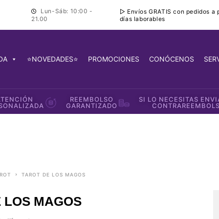
Lun-Sáb: 10:00 -
▷ Envíos GRATIS con pedidos a pa
días laborables
21.00
DA
⭐NOVEDADES⭐
PROMOCIONES
CONÓCENOS
SER
ATENCIÓN
REEMBOLSO
SI LO NECESITAS ENV
SONALIZADA
GARANTIZADO
CONTRAREEMBOL
AROT
TAROT DE LOS MAGOS
E LOS MAGOS