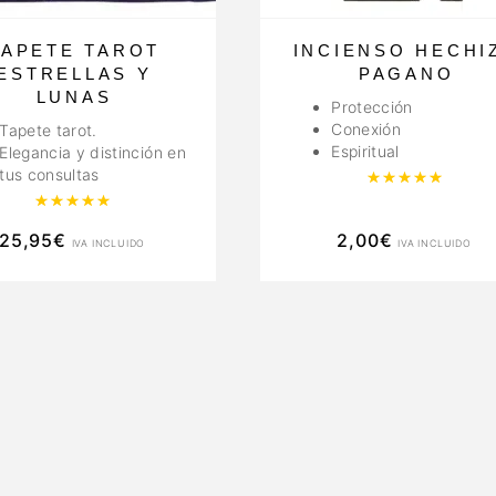
TAPETE TAROT
INCIENSO HECHI
ESTRELLAS Y
PAGANO
LUNAS
Protección
Conexión
Tapete tarot.
Espiritual
Elegancia y distinción en
tus consultas
Valor
Valorado con
5.00
de 5
25,95
€
2,00
€
IVA INCLUIDO
IVA INCLUIDO