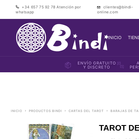
+34 657 75 92 78
Atención por
clientes@bindi-
whatsapp
online.com
INICIO
TIEN
ENVÍO GRATUITO
Y DISCRETO
PER
INICIO
PRODUCTOS BINDI
CARTAS DEL TAROT
BARAJAS DE T
TAROT D