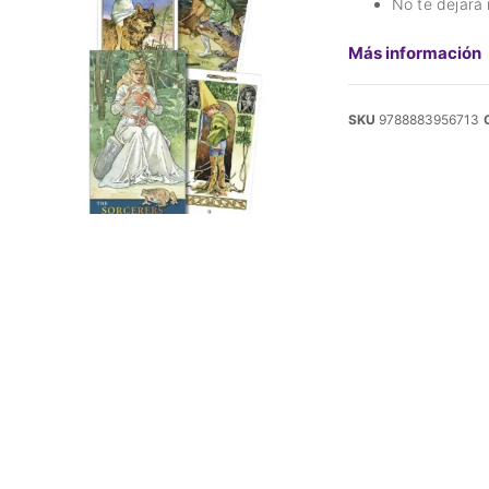
No te dejará 
Más información
SKU
9788883956713