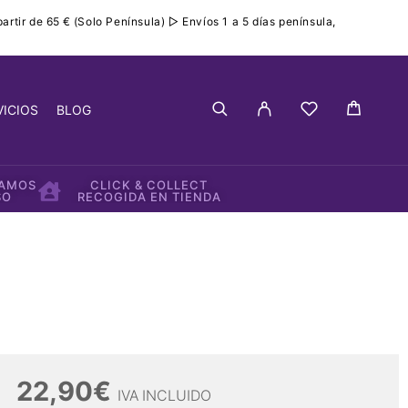
rtir de 65 € (Solo Península) ▷ Envíos 1 a 5 días península,
VICIOS
BLOG
IAMOS
CLICK & COLLECT
SO
RECOGIDA EN TIENDA
22,90
€
IVA INCLUIDO