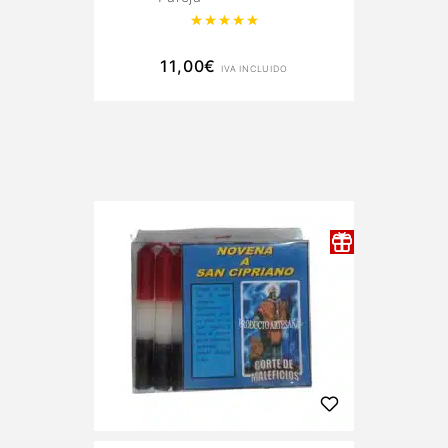
Valorado con
5.00
de 5
11,00
€
IVA INCLUIDO