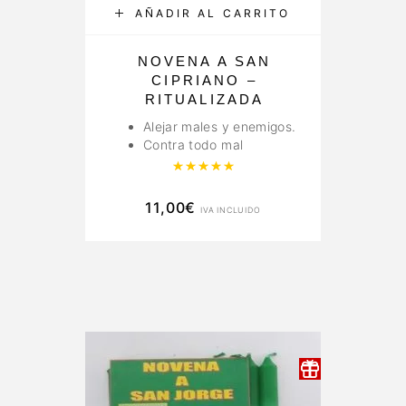
AÑADIR AL CARRITO
NOVENA A SAN
CIPRIANO –
RITUALIZADA
Alejar males y enemigos.
Contra todo mal
Valorado con
5.00
de 5
11,00
€
IVA INCLUIDO