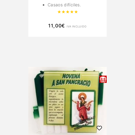
Casaos difíciles.
Valorado con
5.00
de 5
11,00
€
IVA INCLUIDO