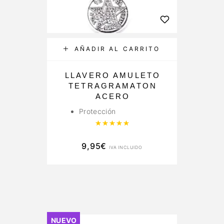
AÑADIR AL CARRITO
LLAVERO AMULETO
TETRAGRAMATON
ACERO
Protección
Valorado con
5.00
de 5
9,95
€
IVA INCLUIDO
New
NUEVO