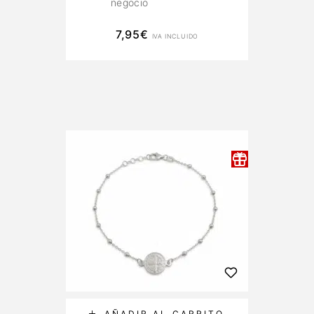
negocio
7,95
€
IVA INCLUIDO
AÑADIR AL CARRITO