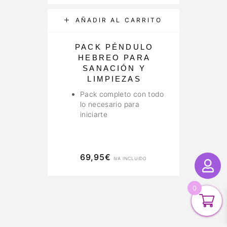
AÑADIR AL CARRITO
PACK PÉNDULO
P
HEBREO PARA
R
SANACIÓN Y
LIMPIEZAS
Pack completo con todo
lo necesario para
iniciarte
69,95
€
IVA INCLUIDO
0