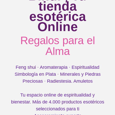
tienda
esotérica
Feng Shui para tu Vida: Armoniza tu Espacio, Cultiva
la Buena Energía y Siente la Tranquilidad y el
Equilibrio en Tu Entorno
Online
Regalos para el
Elegir productos Feng Shui
Alma
Feng shui · Aromaterapia · Espiritualidad
Simbología en Plata · Minerales y Piedras
Preciosas · Radiestesia. Amuletos
Tu espacio online de espiritualidad y
bienestar. Más de 4.000 productos esotéricos
seleccionados para ti