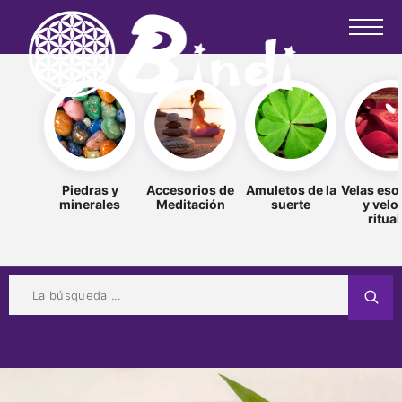
Piedras y
Accesorios de
Amuletos de la
Velas eso
minerales
Meditación
suerte
y velo
ritua