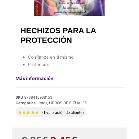
HECHIZOS PARA LA
PROTECCIÓN
Confianza en ti mismo.
Protección.
Más información
SKU
9788415968153
Categorías
Libros
,
LIBROS DE RITUALES
Valorado con
5.00
de 5 en base a
1
valora
(
1
valoración de cliente)