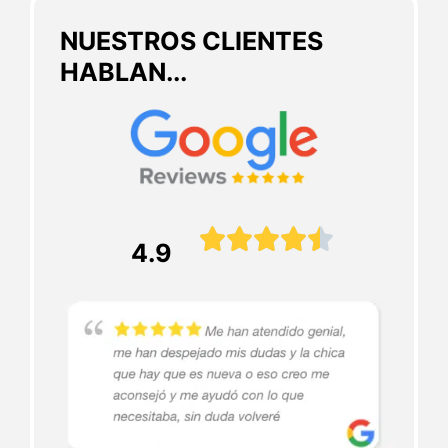
NUESTROS CLIENTES
HABLAN...





4.9