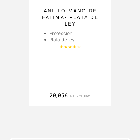
ANILLO MANO DE
L
FATIMA- PLATA DE
LEY
Protección
Plata de ley
Valorado con
4.00
de 5
29,95
€
IVA INCLUIDO