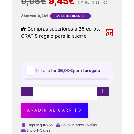
9,95
€
9,45
€
IVA INCLUIDO
Ahorras:
0,48
€
5% DE DESCUENTO
Compras superiores a 25 euros,
GRATIS regalo para la suerte
✨ Te faltan
25,00
€
para tu
regalo
.
AÑADIR AL CARRITO
Pago seguro SSL
Devoluciones 15 días
Envío 1–5 días