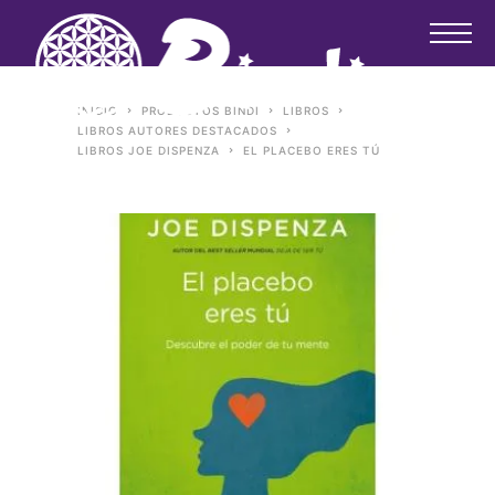
INICIO
PRODUCTOS BINDI
LIBROS
LIBROS AUTORES DESTACADOS
LIBROS JOE DISPENZA
EL PLACEBO ERES TÚ