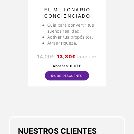
EL MILLONARIO
CONCIENCIADO
Guía para convertir tus
sueños realidad.
Activar tus propósitos.
Atraer riqueza.
14,00
€
13,30
€
14
IVA INCLUIDO
Ahorras:
0,67
€
5% DE DESCUENTO
NUESTROS CLIENTES