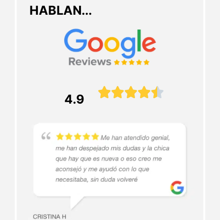
HABLAN...





4.9