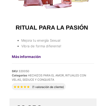
RITUAL PARA LA PASIÓN
Mejora tu energía Sexual
Vibra de forma diferente!
Más información
SKU
320050
Categorías
HECHIZOS PARA EL AMOR
,
RITUALES CON
VELAS
,
SEDUCE Y CONQUISTA
Valorado con
5.00
de 5 en base a
1
valora
(
1
valoración de cliente)