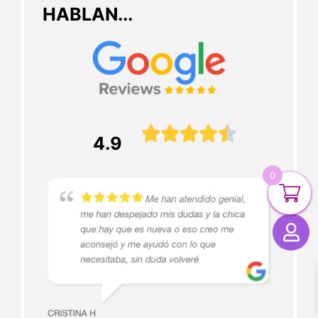
HABLAN...





4.9
0