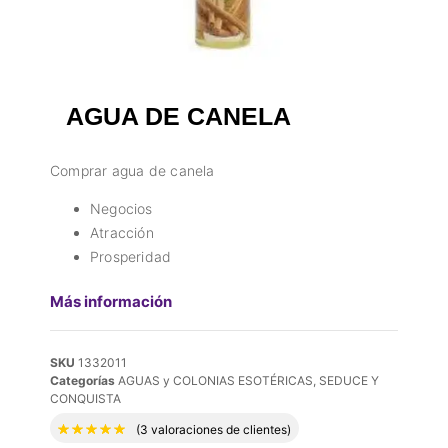
AGUA DE CANELA
Comprar agua de canela
Negocios
Atracción
Prosperidad
Más información
SKU
1332011
Categorías
AGUAS y COLONIAS ESOTÉRICAS
,
SEDUCE Y
CONQUISTA
Valorado con
5.00
de 5 en base a
3
valora
(
3
valoraciones de clientes)