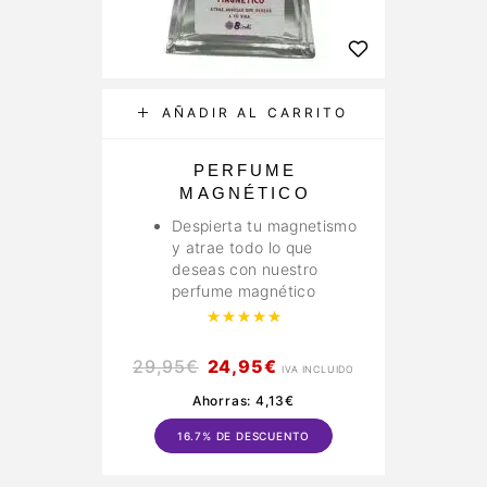
AÑADIR AL CARRITO
PERFUME
MAGNÉTICO
Despierta tu magnetismo
y atrae todo lo que
deseas con nuestro
perfume magnético
Valorado con
5.00
de 5
29,95
€
24,95
€
IVA INCLUIDO
Ahorras:
4,13
€
16.7% DE DESCUENTO