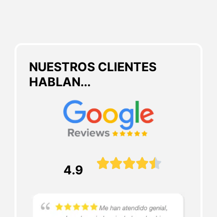
NUESTROS CLIENTES
HABLAN...





4.9