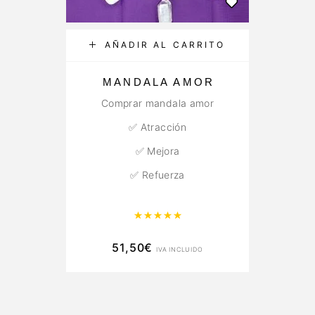
AÑADIR AL CARRITO
MANDALA AMOR
C
Comprar mandala amor
✅ Atracción
✅ Mejora
✅ Refuerza
Valorado con
5.00
de 5
51,50
€
IVA INCLUIDO