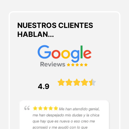
NUESTROS CLIENTES
HABLAN...





4.9