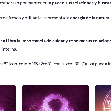
 esfuerzan por mantener la
paz en sus relaciones y buscar
erde fresco y brillante, representa la
energía de la natura
r a Libra la importancia de cuidar y renovar sus relacion
 interna.
ce8" icon_color="#9c2ce8" icon_size="30"]Quizá pueda int