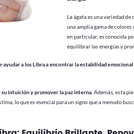
La ágata es una variedad de 
una amplia gama de colores y
en particular, es conocida p
equilibrar las energías y pro
de
ayudar a los Libra a encontrar la estabilidad emocion
 su intuición y promover la paz interna
. Además, esta pi
tima, lo que es esencial para un signo que a menudo busc
ibra: Equilibrio Brillante, Reno