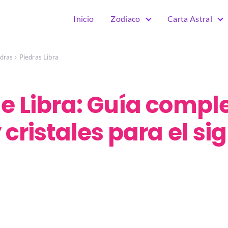
Inicio
Zodiaco
Carta Astral
edras
Piedras Libra
e Libra: Guía compl
 cristales para el si