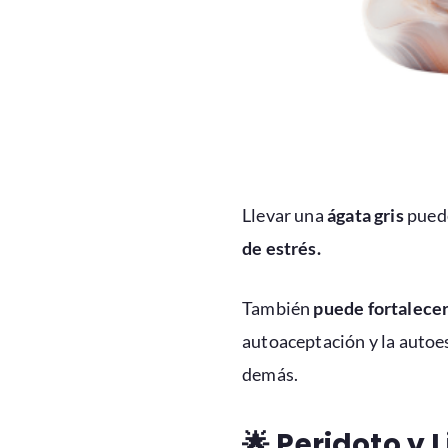
Llevar una
ágata gris
pue
de estrés.
También
puede fortalecer
autoaceptación y la autoes
demás.
🌟
Peridoto y L