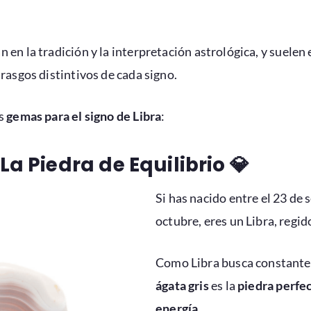
 en la tradición y la interpretación astrológica, y suelen 
 rasgos distintivos de cada signo.
es
gemas para el signo de Libra
:
La Piedra de Equilibrio
💎
Si has nacido entre el 23 de 
octubre, eres un Libra, regid
Como Libra busca constantem
ágata gris
es la
piedra perfe
energía
.