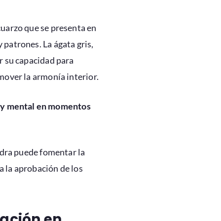
cuarzo que se presenta en
 patrones. La ágata gris,
or su capacidad para
mover la armonía interior.
al y mental en momentos
edra puede fomentar la
a la aprobación de los
vación en