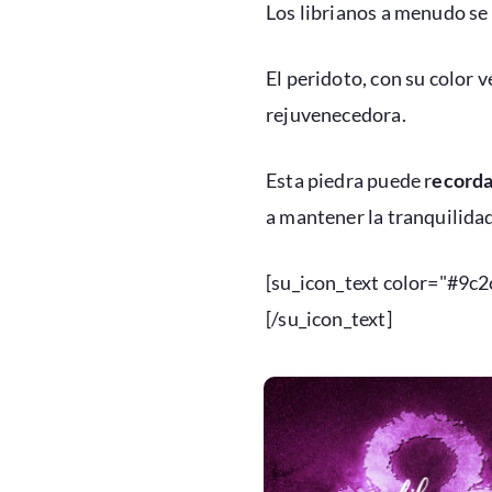
Los librianos a menudo se
El peridoto, con su color v
rejuvenecedora.
Esta piedra puede r
ecorda
a mantener la tranquilidad
[su_icon_text color="#9c2
[/su_icon_text]