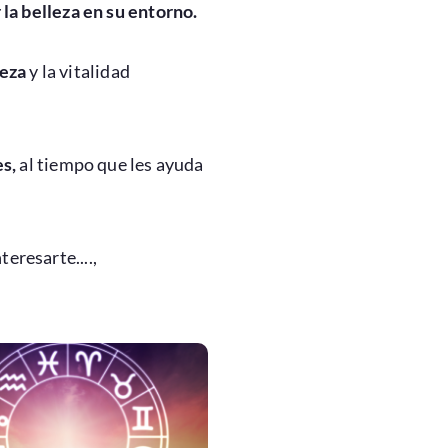
 la belleza en su entorno.
leza
y la vitalidad
es,
al tiempo que les ayuda
eresarte....,