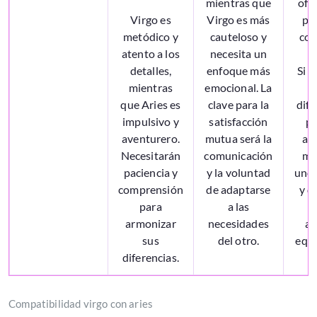
mientras que
ofr
Virgo es
Virgo es más
pr
metódico y
cauteloso y
con
atento a los
necesita un
a
detalles,
enfoque más
Si 
mientras
emocional. La
que Aries es
clave para la
dife
impulsivo y
satisfacción
p
aventurero.
mutua será la
ap
Necesitarán
comunicación
mu
paciencia y
y la voluntad
uno 
comprensión
de adaptarse
y d
para
a las
d
armonizar
necesidades
am
sus
del otro.
equi
diferencias.
Compatibilidad virgo con aries