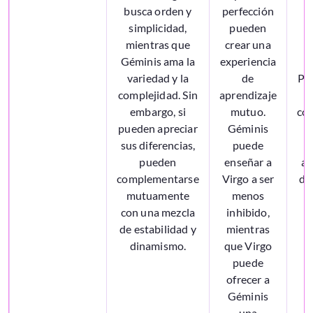
busca orden y
perfección
m
simplicidad,
pueden
G
mientras que
crear una
Géminis ama la
experiencia
variedad y la
de
Pue
complejidad. Sin
aprendizaje
embargo, si
mutuo.
con
pueden apreciar
Géminis
c
sus diferencias,
puede
pueden
enseñar a
ap
complementarse
Virgo a ser
de
mutuamente
menos
con una mezcla
inhibido,
de estabilidad y
mientras
dinamismo.
que Virgo
puede
ofrecer a
Géminis
una