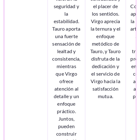
seguridad y
el placer de
Com
la
los sentidos.
apre
estabilidad.
Virgo aprecia
la n
Tauro aporta
la ternura y el
arte
una fuerte
enfoque
S
sensación de
metódico de
p
lealtad y
Tauro, y Tauro
tra
consistencia,
disfruta de la
pro
mientras
dedicación y
enr
que Virgo
el servicio de
co
ofrece
Virgo hacia la
ap
atención al
satisfacción
am
detalle y un
mutua.
pro
enfoque
práctico.
Juntos,
pueden
construir