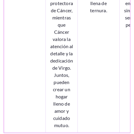
protectora
llena de
enc
de Cáncer,
ternura.
sint
mientras
sent
que
pen
Cáncer
d
valora la
atención al
detalle y la
dedicación
de Virgo.
Juntos,
pueden
crear un
hogar
lleno de
amor y
cuidado
mutuo.