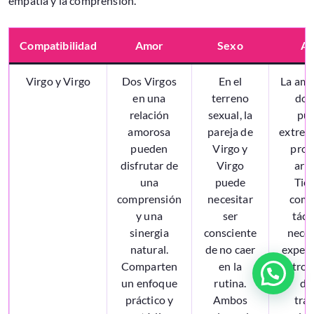
empatía y la comprensión.
Compatibilidad
Amor
Sexo
Am
Virgo y Virgo
Dos Virgos
En el
La ami
en una
terreno
dos
relación
sexual, la
pue
amorosa
pareja de
extre
pueden
Virgo y
prod
disfrutar de
Virgo
arm
una
puede
Tie
comprensión
necesitar
comp
y una
ser
táci
sinergia
consciente
neces
natural.
de no caer
expect
Comparten
en la
otro,
un enfoque
rutina.
di
práctico y
Ambos
tra