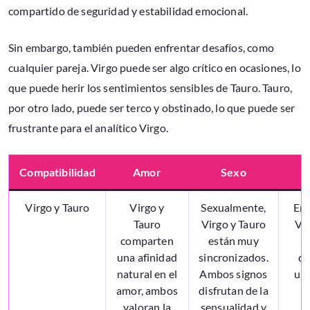
compartido de seguridad y estabilidad emocional.
Sin embargo, también pueden enfrentar desafíos, como
cualquier pareja. Virgo puede ser algo crítico en ocasiones, lo
que puede herir los sentimientos sensibles de Tauro. Tauro,
por otro lado, puede ser terco y obstinado, lo que puede ser
frustrante para el analítico Virgo.
Compatibilidad
Amor
Sexo
Virgo y Tauro
Virgo y
Sexualmente,
En 
Tauro
Virgo y Tauro
Vir
comparten
están muy
una afinidad
sincronizados.
di
natural en el
Ambos signos
un
amor, ambos
disfrutan de la
valoran la
sensualidad y
c