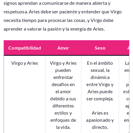
signos aprendan a comunicarse de manera abierta y
respetuosa. Aries debe ser paciente y entender que Virgo
necesita tiempo para procesar las cosas, y Virgo debe
aprender a valorar la pasión y la energía de Aries.
Compatibilidad
Amor
Sexo
Am
Virgo y Aries
Virgo y Aries
En el ámbito
La 
pueden
sexual, la
ent
enfrentar
dinámica
y
desafíos en
entre Virgo y
pue
el amor
Aries puede
esti
debido a sus
ser compleja.
co
diferentes
apo
estilos y
Aries es
en
enfoques de
apasionado y
ent
la vida.
directo,
y