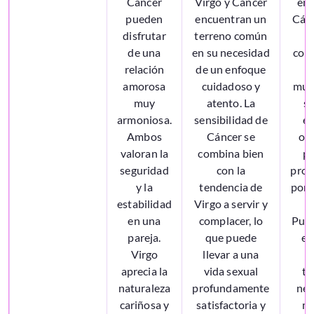
Cáncer
Virgo y Cáncer
ent
pueden
encuentran un
Cánc
disfrutar
terreno común
de una
en su necesidad
com
relación
de un enfoque
e
amorosa
cuidadoso y
mut
muy
atento. La
si
armoniosa.
sensibilidad de
ex
Ambos
Cáncer se
oye
valoran la
combina bien
p
seguridad
con la
pro
y la
tendencia de
por 
estabilidad
Virgo a servir y
d
en una
complacer, lo
Pued
pareja.
que puede
el
Virgo
llevar a una
aprecia la
vida sexual
ti
naturaleza
profundamente
nec
cariñosa y
satisfactoria y
m