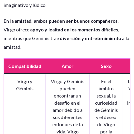
imaginativo y lúdico.
En la
amistad, ambos pueden ser buenos compañeros
.
Virgo ofrece
apoyo y lealtad en los momentos difíciles
,
mientras que Géminis trae
diversión y entretenimiento
a la
amistad.
Compatibilidad
Amor
Sexo
Virgo y
Virgo y Géminis
En el
La
Géminis
pueden
ámbito
Vi
encontrar un
sexual, la
desafío en el
curiosidad
int
amor debido a
de Géminis
sus diferentes
y el deseo
V
enfoques de la
de Virgo
vida. Virgo
por la
p