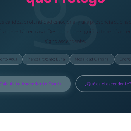
s calidez, profundidad emocional y una presencia que hac
s que están en casa. Descubre qué significa tener Cánce
signo ascendente.
ento Agua
Planeta regente: Luna
Modalidad Cardinal
Energí
Calcula tu Ascendente Gratis
¿Qué es el ascendente