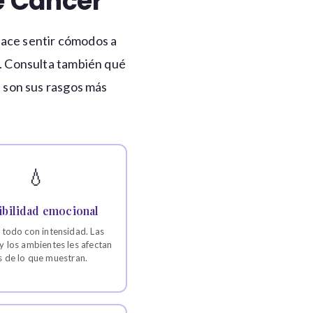
e Cáncer
hace sentir cómodos a
a. Consulta también qué
s son sus rasgos más
💧
ibilidad emocional
 todo con intensidad. Las
y los ambientes les afectan
 de lo que muestran.