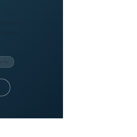
e sentir a
r como tu
a Yin
?