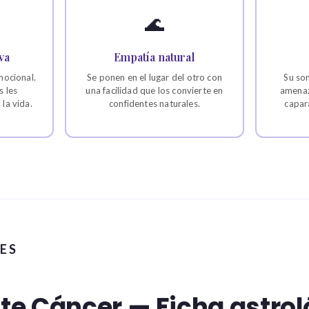
🌊
va
Empatía natural
mocional.
Se ponen en el lugar del otro con
Su so
 les
una facilidad que los convierte en
amenaz
la vida.
confidentes naturales.
capar
ES
e Cáncer — Ficha astrol