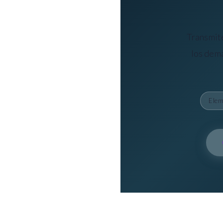
Transmite
los demá
Elem