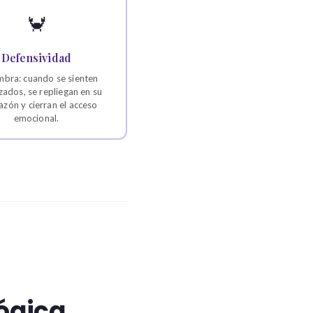
🦀
Defensividad
mbra: cuando se sienten
ados, se repliegan en su
azón y cierran el acceso
emocional.
ógica