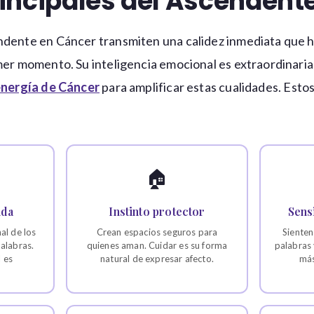
incipales del Ascendent
ndente en Cáncer transmiten una calidez inmediata que 
mer momento. Su inteligencia emocional es extraordinari
 energía de Cáncer
para amplificar estas cualidades. Esto
🏠
nda
Instinto protector
Sens
al de los
Crean espacios seguros para
Sienten
alabras.
quienes aman. Cuidar es su forma
palabras 
 es
natural de expresar afecto.
más