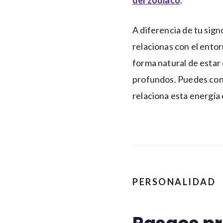
del zodiaco
.
A diferencia de tu sig
relacionas con el ento
forma natural de estar 
profundos. Puedes con
relaciona esta energía 
PERSONALIDAD