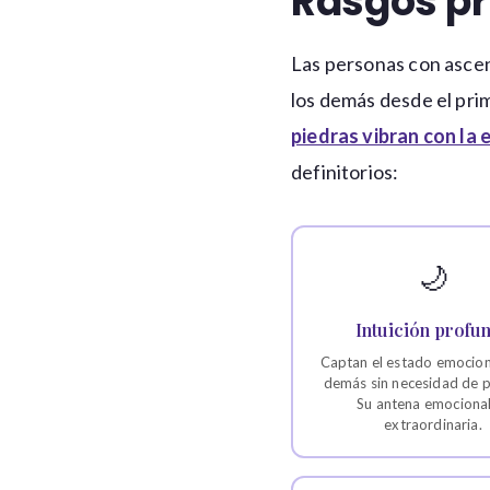
Rasgos pr
Las personas con asce
los demás desde el pri
piedras vibran con la
definitorios:
🌙
Intuición profu
Captan el estado emocion
demás sin necesidad de p
Su antena emocional
extraordinaria.