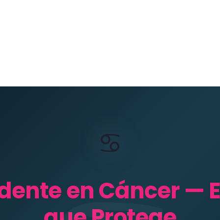
♋
dente en Cáncer — E
que Protege