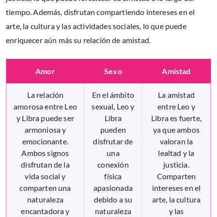
tiempo. Además, disfrutan compartiendo intereses en el
arte, la cultura y las actividades sociales, lo que puede
enriquecer aún más su relación de amistad.
Amor
Sexo
Amistad
La relación
En el ámbito
La amistad
amorosa entre Leo
sexual, Leo y
entre Leo y
y Libra puede ser
Libra
Libra es fuerte,
armoniosa y
pueden
ya que ambos
emocionante.
disfrutar de
valoran la
Ambos signos
una
lealtad y la
disfrutan de la
conexión
justicia.
vida social y
física
Comparten
comparten una
apasionada
intereses en el
naturaleza
debido a su
arte, la cultura
encantadora y
naturaleza
y las