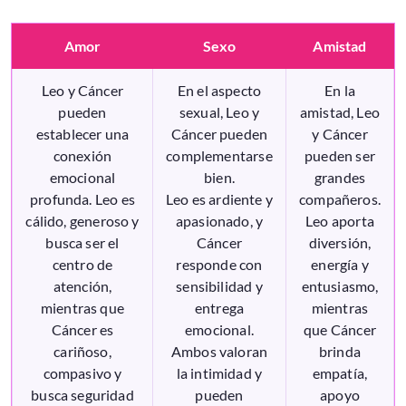
Amor
Sexo
Amistad
Leo y Cáncer
En el aspecto
En la
pueden
sexual, Leo y
amistad, Leo
establecer una
Cáncer pueden
y Cáncer
conexión
complementarse
pueden ser
emocional
bien.
grandes
profunda. Leo es
Leo es ardiente y
compañeros.
cálido, generoso y
apasionado, y
Leo aporta
busca ser el
Cáncer
diversión,
centro de
responde con
energía y
atención,
sensibilidad y
entusiasmo,
mientras que
entrega
mientras
Cáncer es
emocional.
que Cáncer
cariñoso,
Ambos valoran
brinda
compasivo y
la intimidad y
empatía,
busca seguridad
pueden
apoyo