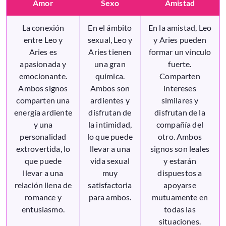
Amor
Sexo
Amistad
La conexión
En el ámbito
En la amistad, Leo
entre Leo y
sexual, Leo y
y Aries pueden
Aries es
Aries tienen
formar un vínculo
apasionada y
una gran
fuerte.
emocionante.
química.
Comparten
Ambos signos
Ambos son
intereses
comparten una
ardientes y
similares y
energía ardiente
disfrutan de
disfrutan de la
y una
la intimidad,
compañía del
personalidad
lo que puede
otro. Ambos
extrovertida, lo
llevar a una
signos son leales
que puede
vida sexual
y estarán
llevar a una
muy
dispuestos a
relación llena de
satisfactoria
apoyarse
romance y
para ambos.
mutuamente en
entusiasmo.
todas las
situaciones.