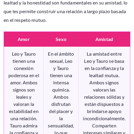
lealtad y la honestidad son fundamentales en su amistad, lo
que les permite construir una relación a largo plazo basada
en el respeto mutuo.
Amor
Sexo
Amistad
Leo y Tauro
En el ámbito
La amistad entre
tienen una
sexual, Leo
Leo y Tauro se basa
conexión
y Tauro
en la confianza y la
poderosa en el
tienen una
lealtad mutua.
amor. Ambos
intensa
Ambos signos
signos son
química.
valoran las
leales y
Ambos
relaciones sólidas y
valoran la
disfrutan
están dispuestos a
estabilidad en
del placer y
brindarse apoyo
una relación.
la
incondicionalmente.
Tauro admira
sensualidad,
Comparten
la confianza y
lo que
intereses similares y