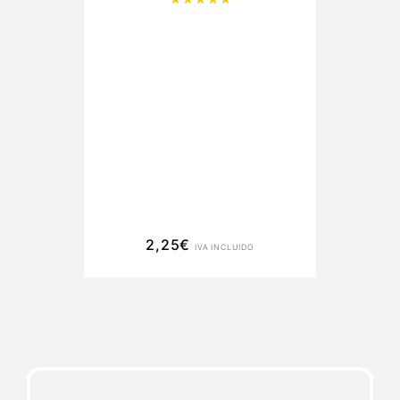

Con 
Par
ho
2,25
€
IVA INCLUIDO