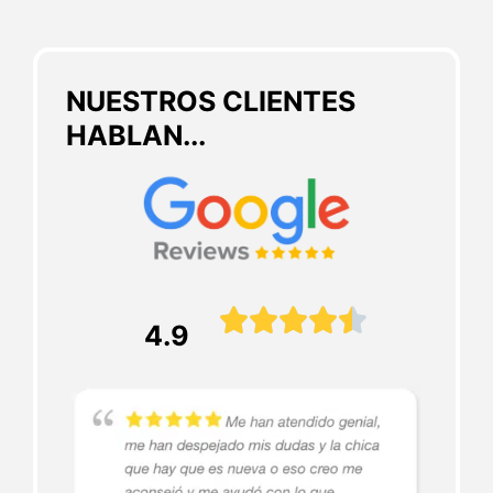
NUESTROS CLIENTES
HABLAN...





4.9