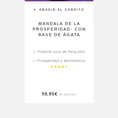
AÑADIR AL CARRITO
MANDALA DE LA
PROSPERIDAD- CON
O
BASE DE ÁGATA
✅ Potente cura de Feng shui
✅ Prosperidad y abundancia
Valorado con
4.67
de 5
59,95
€
IVA INCLUIDO