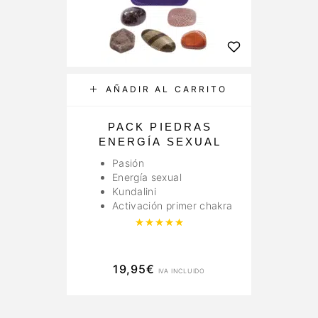
AÑADIR AL CARRITO
PACK PIEDRAS
ENERGÍA SEXUAL
Pasión
Energía sexual
Kundalini
Activación primer chakra
Valorado con
5.00
de 5
19,95
€
IVA INCLUIDO