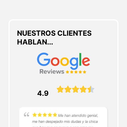
NUESTROS CLIENTES
HABLAN...





4.9