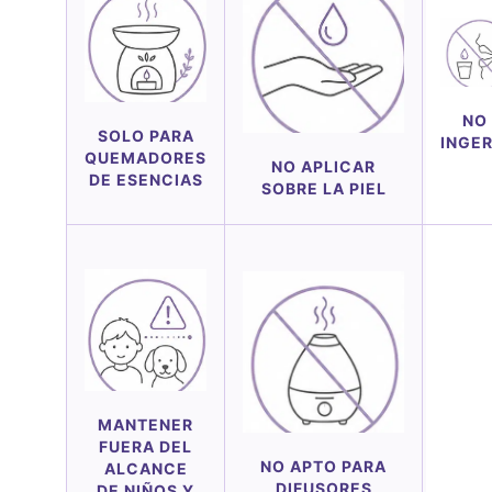
NO
SOLO PARA
INGER
QUEMADORES
NO APLICAR
DE ESENCIAS
SOBRE LA PIEL
MANTENER
FUERA DEL
NO APTO PARA
ALCANCE
DIFUSORES
DE NIÑOS Y