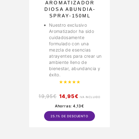
AROMATIZADOR
I
DIOSA ABUNDIA-
SPRAY-150ML
Nuestro exclusivo
Aromatizador ha sido
cuidadosamente
formulado con una
mezcla de esencias
atrayentes para crear un
ambiente lleno de
bienestar, abundancia y
éxito.
Valorado con
5.00
de 5
19,95
€
14,95
€
IVA INCLUIDO
Ahorras:
4,13
€
25.1% DE DESCUENTO