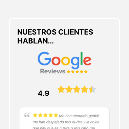
NUESTROS CLIENTES
HABLAN...





4.9