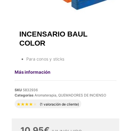
INCENSARIO BAUL
COLOR
Para conos y sticks
Más información
SKU
5832936
Categorías
Aromaterapia
,
QUEMADORES DE INCIENSO
Valorado con
4.00
de 5 en base a
1
valoraci
(
1
valoración de cliente)
10,95
€