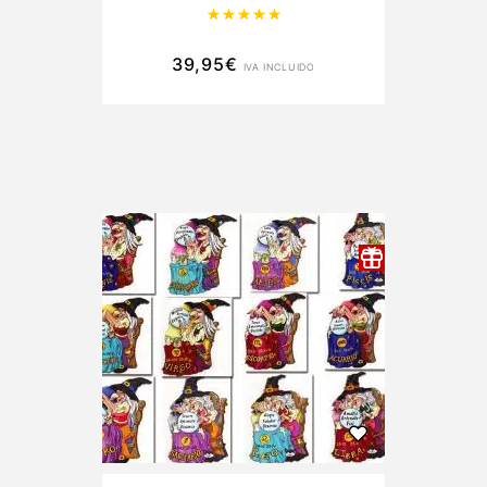
Valorado con
5.00
de 5
39,95
€
IVA INCLUIDO