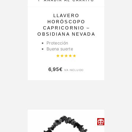
LLAVERO
HORÓSCOPO
CAPRICORNIO –
OBSIDIANA NEVADA
Protección
Buena suerte
Valorado con
5.00
de 5
6,95
€
IVA INCLUIDO